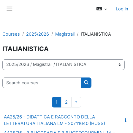
Skip to main content
Log in
Side panel
Courses
2025/2026
Magistrali
ITALIANISTICA
ITALIANISTICA
Course categories
Search courses
Search courses
Page 1
Page 2
Next page
1
2
»
AA25/26 - DIDATTICA E RACCONTO DELLA
LETTERATURA ITALIANA LM - 20711640 (HUSS)
AA25/26 - BIBLIOGRAFIA E BIBLIOTECONOMIA L.M. -