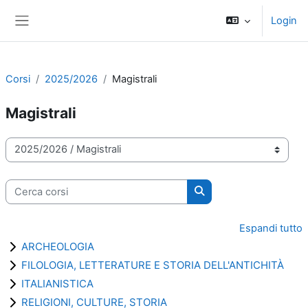
Vai al contenuto principale
Login
Pannello laterale
Corsi
2025/2026
Magistrali
Magistrali
Categorie di corso
Cerca corsi
Cerca corsi
Espandi tutto
ARCHEOLOGIA
FILOLOGIA, LETTERATURE E STORIA DELL'ANTICHITÀ
ITALIANISTICA
RELIGIONI, CULTURE, STORIA