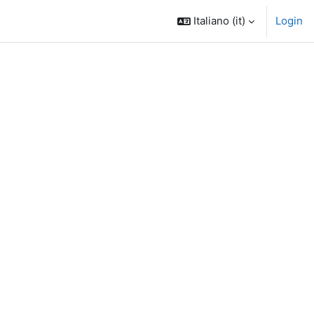
Italiano ‎(it)‎
Login