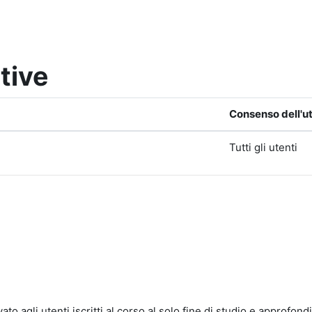
tive
Consenso dell'u
Tutti gli utenti
rvato agli utenti iscritti al corso al solo fine di studio e approfon