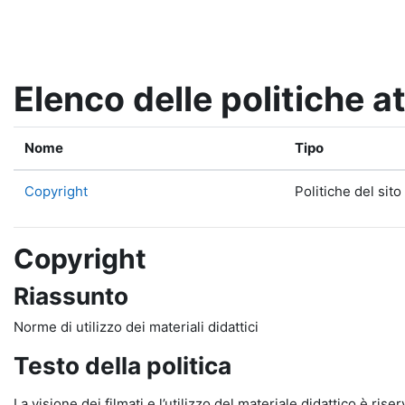
Vai al contenuto principale
Elenco delle politiche at
Nome
Tipo
Copyright
Politiche del sito
Copyright
Riassunto
Norme di utilizzo dei materiali didattici
Testo della politica
La visione dei filmati e l’utilizzo del materiale didattico è rise