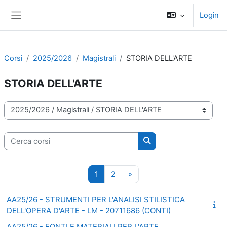
Vai al contenuto principale
Login
Pannello laterale
Corsi
2025/2026
Magistrali
STORIA DELL'ARTE
STORIA DELL'ARTE
Categorie di corso
Cerca corsi
Cerca corsi
Pagina 1
Pagina 2
Pagina successiva
1
2
»
AA25/26 - STRUMENTI PER L'ANALISI STILISTICA
DELL'OPERA D'ARTE - LM - 20711686 (CONTI)
AA25/26 - FONTI E MATERIALI PER L'ARTE