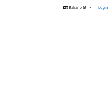
Italiano ‎(it)‎
Login