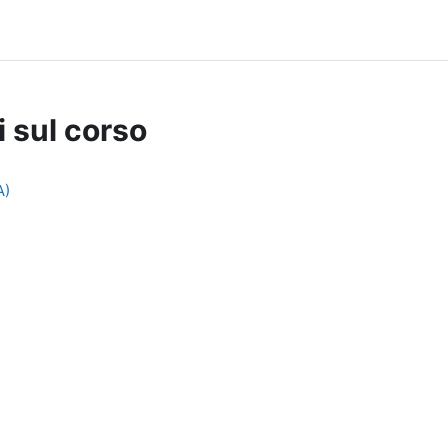
i sul corso
A)