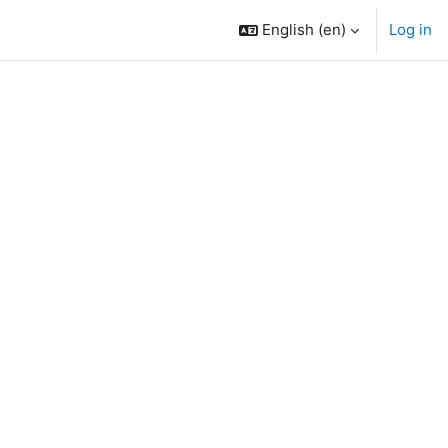
English ‎(en)‎
Log in