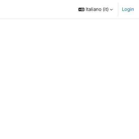
Italiano ‎(it)‎
Login