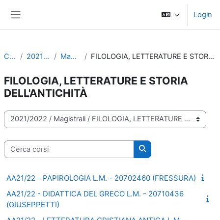
Vai al contenuto principale
Login
Pannello laterale
Corsi
2021/2022
Magistrali
FILOLOGIA, LETTERATURE E STORIA DELL'ANTICHITÀ
FILOLOGIA, LETTERATURE E STORIA
DELL'ANTICHITÀ
Categorie di corso
Cerca corsi
Cerca corsi
AA21/22 - PAPIROLOGIA L.M. - 20702460 (FRESSURA)
AA21/22 - DIDATTICA DEL GRECO L.M. - 20710436
(GIUSEPPETTI)