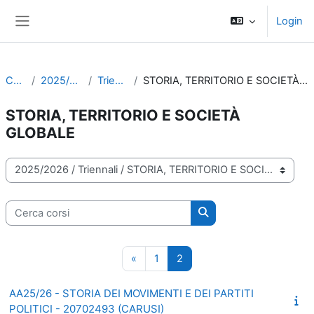
Vai al contenuto principale
Login
Pannello laterale
Corsi
2025/2026
Triennali
STORIA, TERRITORIO E SOCIETÀ GLOBALE
STORIA, TERRITORIO E SOCIETÀ
GLOBALE
Categorie di corso
Cerca corsi
Cerca corsi
Pagina precedente
Pagina 1
Pagina 2
«
1
2
AA25/26 - STORIA DEI MOVIMENTI E DEI PARTITI
POLITICI - 20702493 (CARUSI)