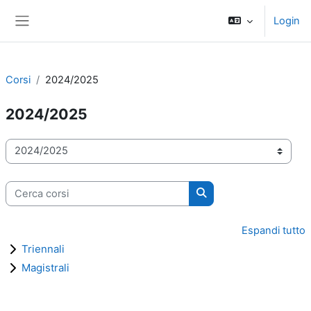
Vai al contenuto principale
Login
Pannello laterale
Corsi
2024/2025
2024/2025
Categorie di corso
Cerca corsi
Cerca corsi
Espandi tutto
Triennali
Magistrali