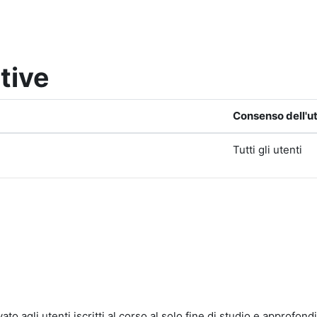
tive
Consenso dell'u
Tutti gli utenti
rvato agli utenti iscritti al corso al solo fine di studio e approfon