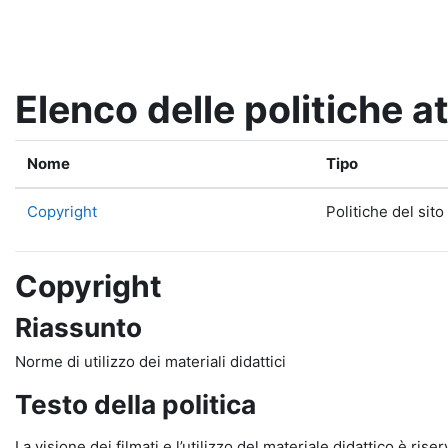
Vai al contenuto principale
Elenco delle politiche at
Nome
Tipo
Copyright
Politiche del sito
Copyright
Riassunto
Norme di utilizzo dei materiali didattici
Testo della politica
La visione dei filmati e l’utilizzo del materiale didattico è rise